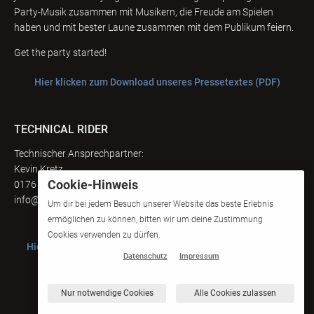
Party-Musik zusammen mit Musikern, die Freude am Spielen
haben und mit bester Laune zusammen mit dem Publikum feiern.
Get the party started!
Hier klicken zum Download unseres Pressetextes (PDF)
TECHNICAL RIDER
Technischer Ansprechpartner:
Kevin Kretz
Cookie-Hinweis
0176 / 13962575
info@party-insi.de
Um dir bei jedem Besuch unserer Website das beste Erlebnis
ermöglichen zu können, bitten wir um deine Zustimmung
Cookies verwenden zu dürfen.
Hier klicken zum Download unseres Technical Riders (PDF)
Datenschutz
Impressum
Nur notwendige Cookies
Alle Cookies zulassen