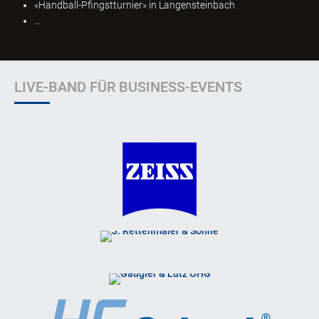
«Handball-Pfingstturnier» in Langensteinbach
…
LIVE-BAND FÜR BUSINESS-EVENTS