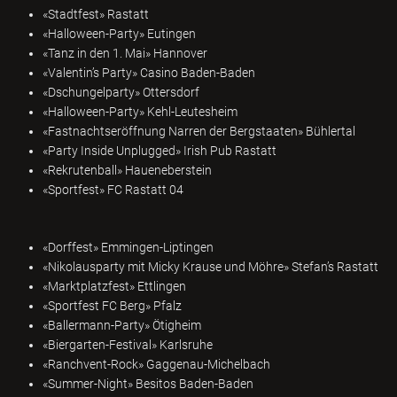
«Stadtfest» Rastatt
«Halloween-Party» Eutingen
«Tanz in den 1. Mai» Hannover
«Valentin’s Party» Casino Baden-Baden
«Dschungelparty» Ottersdorf
«Halloween-Party» Kehl-Leutesheim
«Fastnachtseröffnung Narren der Bergstaaten» Bühlertal
«Party Inside Unplugged» Irish Pub Rastatt
«Rekrutenball» Haueneberstein
«Sportfest» FC Rastatt 04
«Dorffest» Emmingen-Liptingen
«Nikolausparty mit Micky Krause und Möhre» Stefan’s Rastatt
«Marktplatzfest» Ettlingen
«Sportfest FC Berg» Pfalz
«Ballermann-Party» Ötigheim
«Biergarten-Festival» Karlsruhe
«Ranchvent-Rock» Gaggenau-Michelbach
«Summer-Night» Besitos Baden-Baden